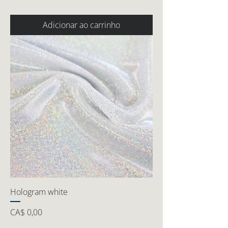
Adicionar ao carrinho
Hologram white
Preço
CA$ 0,00