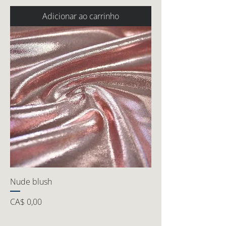
Adicionar ao carrinho
Nude blush
Preço
CA$ 0,00