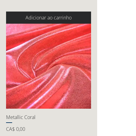
Adicionar ao carrinho
Metallic Coral
Preço
CA$ 0,00