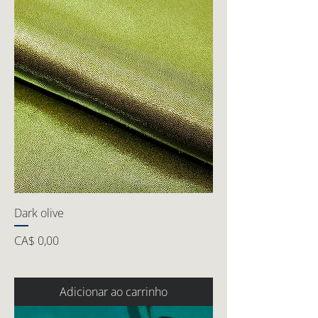
Dark olive
Preço
CA$ 0,00
Adicionar ao carrinho