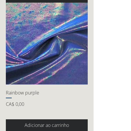
Rainbow purple
Preço
CA$ 0,00
Adicionar ao carrinho