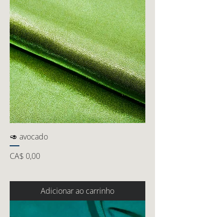
🥑 avocado
Preço
CA$ 0,00
Adicionar ao carrinho