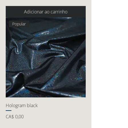
Adicionar ao carrinho
Popular
Hologram black
Preço
CA$ 0,00