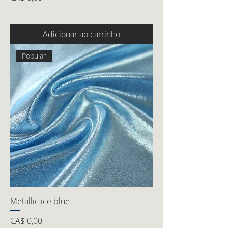
Adicionar ao carrinho
Popular
Metallic ice blue
Preço
CA$ 0,00