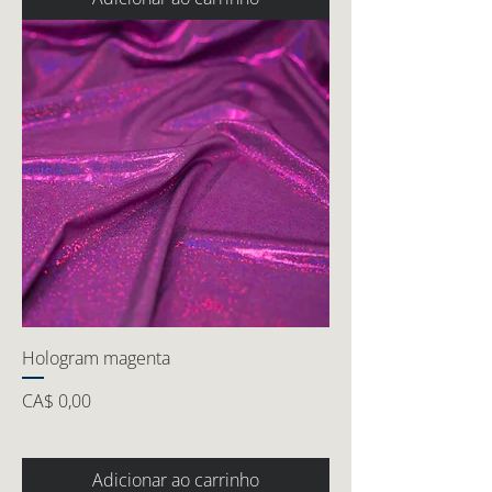
Hologram magenta
Preço
CA$ 0,00
Adicionar ao carrinho