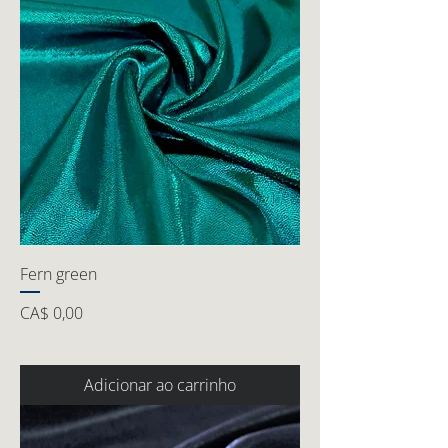
Fern green
Preço
CA$ 0,00
Adicionar ao carrinho