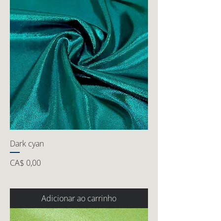
Dark cyan
Preço
CA$ 0,00
Adicionar ao carrinho