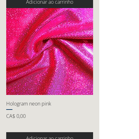
Adicionar ao carrinho
Hologram neon pink
Preço
CA$ 0,00
Adicionar ao carrinho