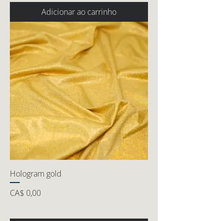
Adicionar ao carrinho
Hologram gold
Preço
CA$ 0,00