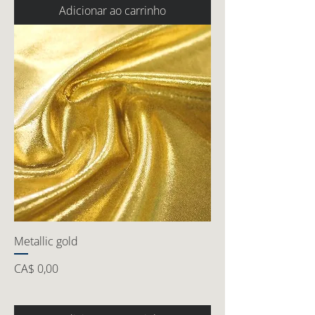
Adicionar ao carrinho
Metallic gold
Preço
CA$ 0,00