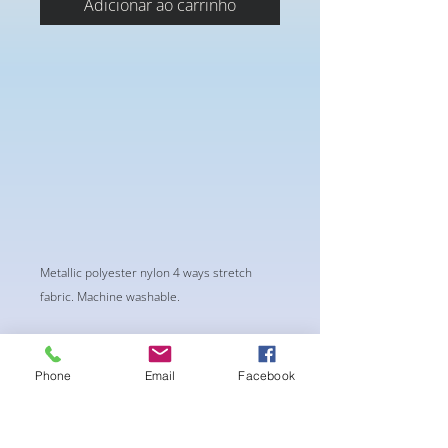
Adicionar ao carrinho
Metallic polyester nylon 4 ways stretch
fabric. Machine washable.
Phone
Email
Facebook
Ainda não há avaliações
Compartilhe sua opinião. Seja o
primeiro a deixar uma avaliação.