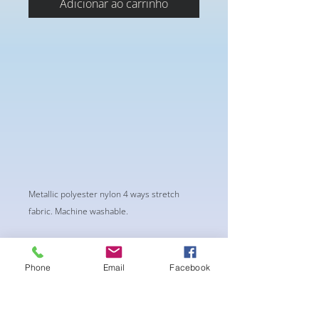
Adicionar ao carrinho
Metallic polyester nylon 4 ways stretch
fabric. Machine washable.
Phone
Email
Facebook
Ainda não há avaliações
Compartilhe sua opinião. Seja o
primeiro a deixar uma avaliação.