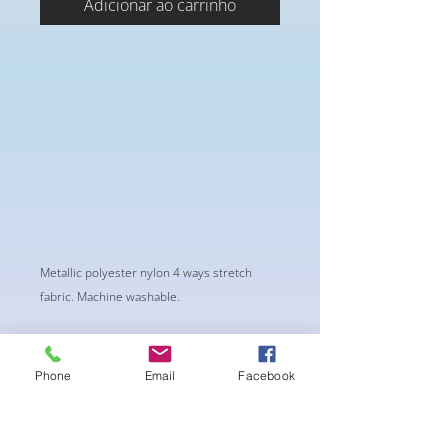
Adicionar ao carrinho
Metallic polyester nylon 4 ways stretch
fabric. Machine washable.
Phone
Email
Facebook
Ainda não há avaliações
Compartilhe sua opinião. Seja o
primeiro a deixar uma avaliação.