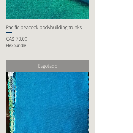
Pacific peacock bodybuilding trunks
Preço
CA$ 70,00
Flexbundle
Esgotado