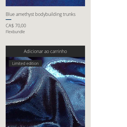
Blue amethyst bodybuilding trunks
Preço
CA$ 70,00
Flexbundle
Adicionar ao carrinho
Limited edition