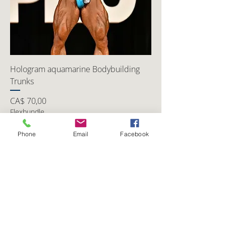
Hologram aquamarine Bodybuilding
Trunks
Preço
CA$ 70,00
Flexbundle
Phone
Email
Facebook
Adicionar ao carrinho