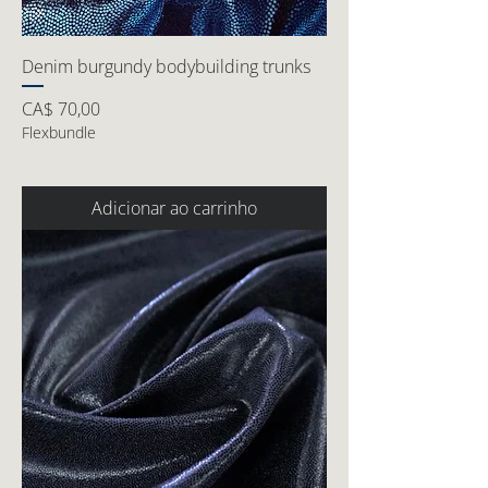
Denim burgundy bodybuilding trunks
Preço
CA$ 70,00
Flexbundle
Adicionar ao carrinho