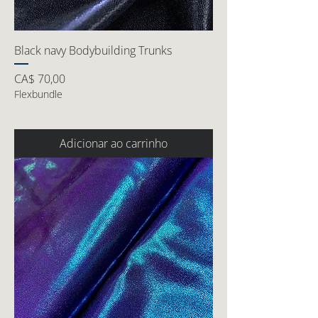
Black navy Bodybuilding Trunks
Preço
CA$ 70,00
Flexbundle
Adicionar ao carrinho