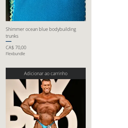
Shimmer ocean blue bodybuilding
trunks
Preço
CA$ 70,00
Flexbundle
Adicionar ao carrinho