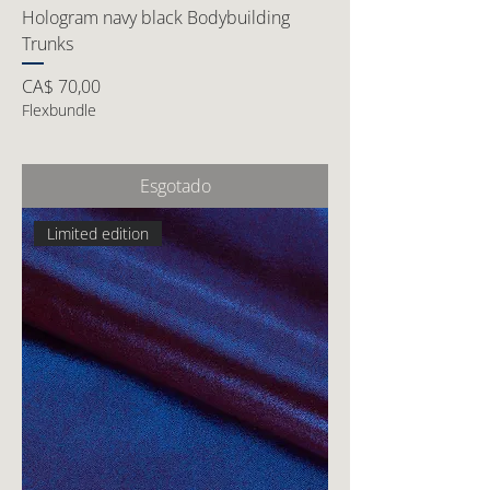
Hologram navy black Bodybuilding
Trunks
Preço
CA$ 70,00
Flexbundle
Esgotado
Limited edition