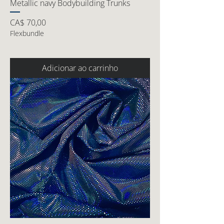
Metallic navy Bodybuilding Trunks
Preço
CA$ 70,00
Flexbundle
Adicionar ao carrinho