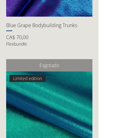
Blue Grape Bodybuilding Trunks
Preço
CA$ 70,00
Flexbundle
Esgotado
Limited edition