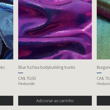
nks
Blue fuchsia bodybuilding trunks
Burgund
Preço
Preço
CA$ 70,00
CA$ 70
Flexbundle
Flexbun
Adicionar ao carrinho