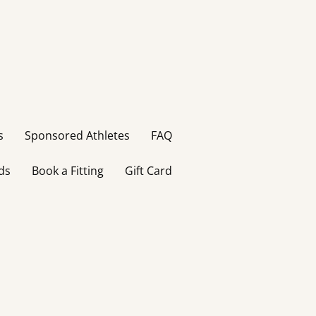
s
Sponsored Athletes
FAQ
ds
Book a Fitting
Gift Card