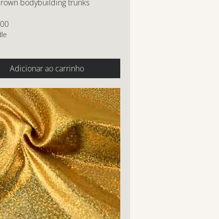
rown bodybuilding trunks
,00
dle
Adicionar ao carrinho