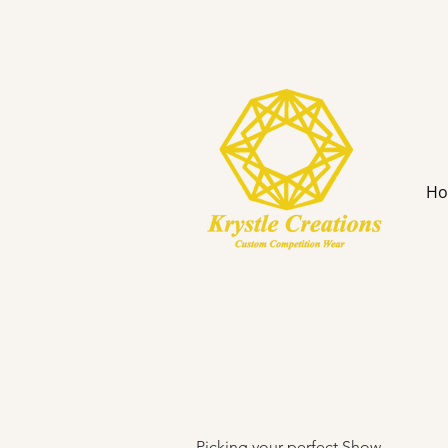
H
Picking your perfect Show