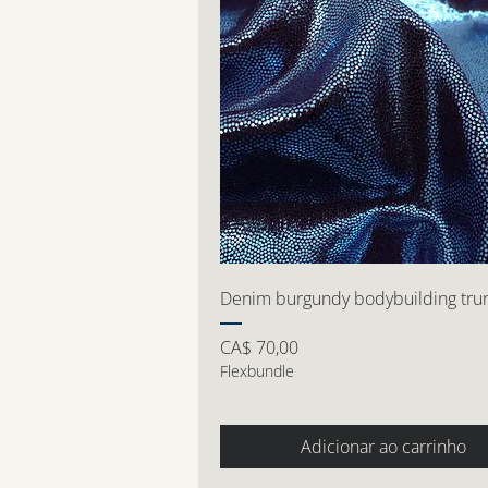
Denim burgundy bodybuilding tru
Preço
CA$ 70,00
Flexbundle
Adicionar ao carrinho