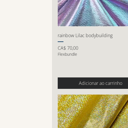
rainbow Lilac bodybuilding
Preço
CA$ 70,00
Flexbundle
Adicionar ao carrinho