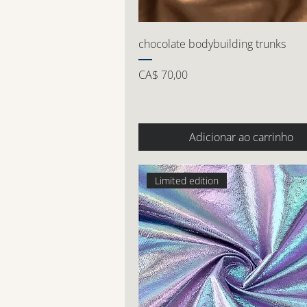
chocolate bodybuilding trunks
Preço
CA$ 70,00
Adicionar ao carrinho
Limited edition