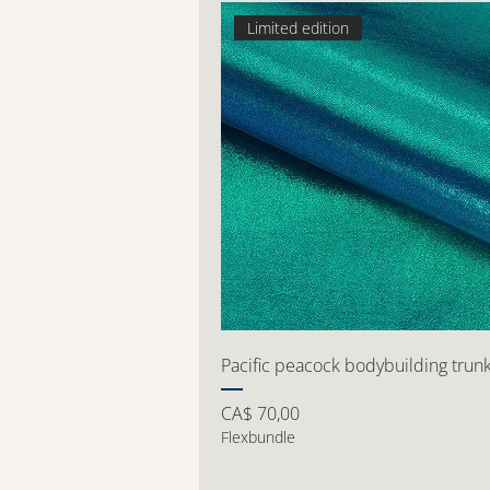
Limited edition
Pacific peacock bodybuilding trun
Preço
CA$ 70,00
Flexbundle