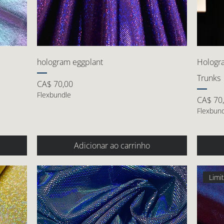
hologram eggplant
Hologr
Trunks
Preço
CA$ 70,00
Flexbundle
Preço
CA$ 70
Flexbun
Adicionar ao carrinho
Limi