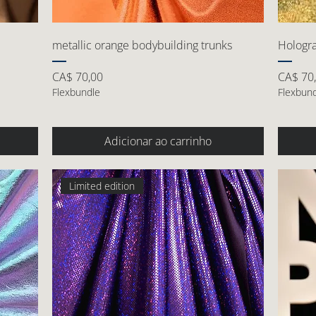
metallic orange bodybuilding trunks
Hologr
Preço
Preço
CA$ 70,00
CA$ 70
Flexbundle
Flexbun
Adicionar ao carrinho
Limited edition