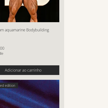
am aquamarine Bodybuilding
,00
dle
Adicionar ao carrinho
ted edition