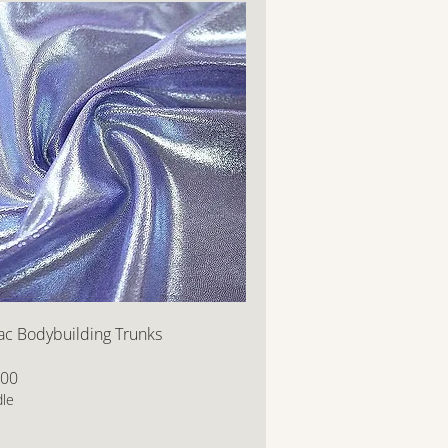
lac Bodybuilding Trunks
,00
dle