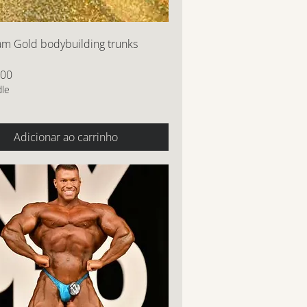
am Gold bodybuilding trunks
,00
dle
Adicionar ao carrinho