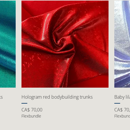
ks
Hologram red bodybuilding trunks
Baby li
Preço
Preço
CA$ 70,00
CA$ 70
Flexbundle
Flexbun