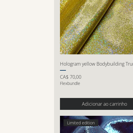
Hologram yellow Bodybuilding Tru
Preço
CA$ 70,00
Flexbundle
Adicionar ao carrinho
Limited edition