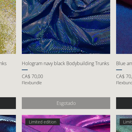
nks
Hologram navy black Bodybuilding Trunks
Blue am
Preço
Preço
CA$ 70,00
CA$ 70
Flexbundle
Flexbun
Esgotado
Limited edition
Limi