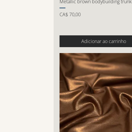
Metallic brown bodybuilding trunk
Preço
CA$ 70,00
Adicionar ao carrinho