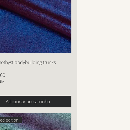
ethyst bodybuilding trunks
,00
dle
Adicionar ao carrinho
ted edition