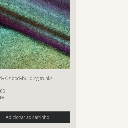
y Oz bodybuilding trunks
,00
dle
Adicionar ao carrinho