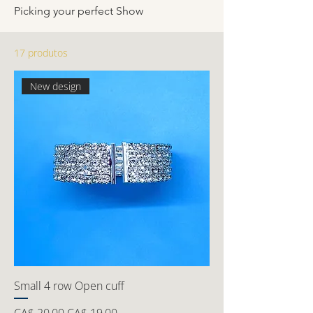
Picking your perfect Show
17 produtos
New design
Small 4 row Open cuff
Preço normal
Preço promocional