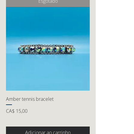
Esgotado
Amber tennis bracelet
Preço
CA$ 15,00
Adicionar ao carrinho