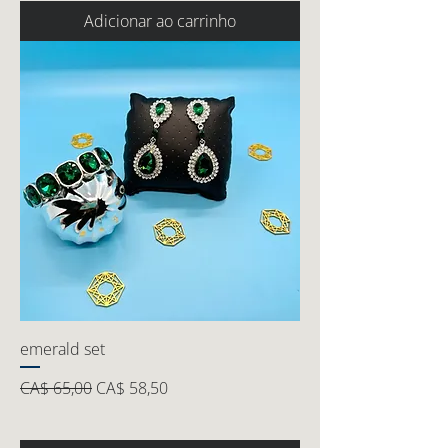
Adicionar ao carrinho
emerald set
Preço normal
Preço promocional
CA$ 65,00
CA$ 58,50