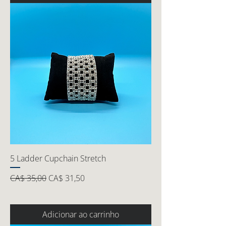
5 Ladder Cupchain Stretch
Preço normal
Preço promocional
CA$ 35,00
CA$ 31,50
Adicionar ao carrinho