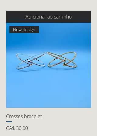
Adicionar ao carrinho
New design
Crosses bracelet
Preço
CA$ 30,00