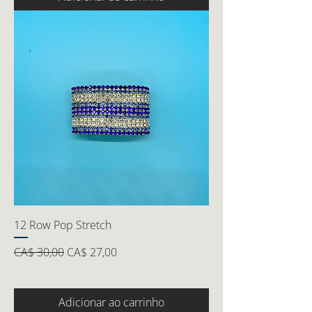
12 Row Pop Stretch
Preço normal
Preço promocional
CA$ 30,00
CA$ 27,00
Adicionar ao carrinho