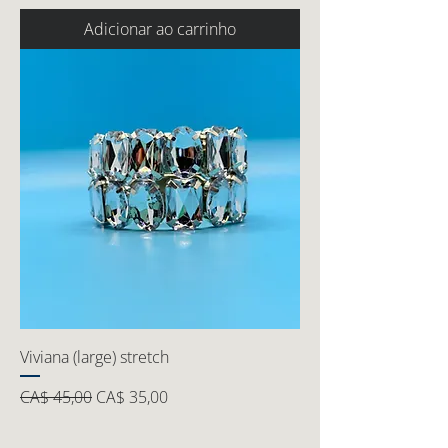
Adicionar ao carrinho
Viviana (large) stretch
Preço normal
Preço promocional
CA$ 45,00
CA$ 35,00