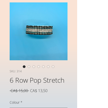
SKU: 314
6 Row Pop Stretch
Preço
Preço
 CA$ 15,00 
CA$ 13,50
normal
promocional
Colour
*