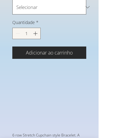
Quantidade
*
Adicionar ao carrinho
6 row Stretch Cupchain style Bracelet. A