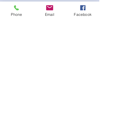
classic look with a modern colour pop
Phone
Email
Facebook
Ainda não há avaliações
Compartilhe sua opinião. Seja o
primeiro a deixar uma avaliação.
Avaliar
© Copyright 2025 - Krystle