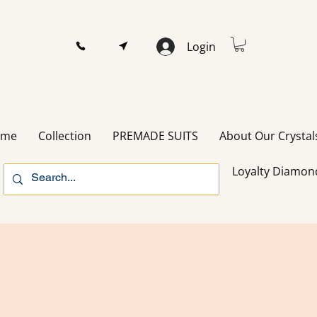
Login
ome
Collection
PREMADE SUITS
About Our Crystal
Loyalty Diamon