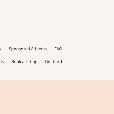
s
Sponsored Athletes
FAQ
ds
Book a Fitting
Gift Card