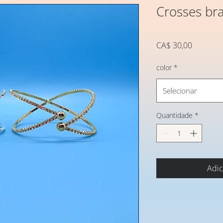
Crosses bra
Preço
CA$ 30,00
color
*
Selecionar
Quantidade
*
Adic