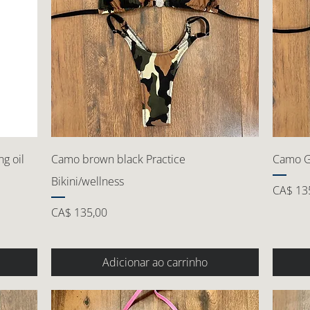
ng oil
Camo brown black Practice
Camo Gr
Bikini/wellness
Preço
CA$ 13
Preço
CA$ 135,00
Adicionar ao carrinho