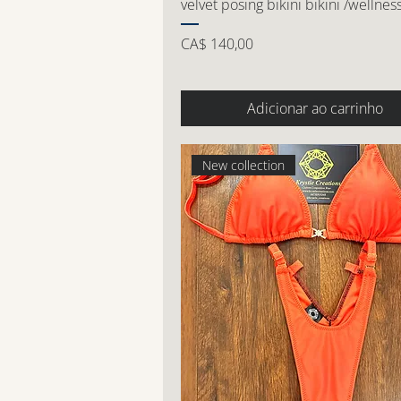
velvet posing bikini bikini /wellnes
Preço
CA$ 140,00
Adicionar ao carrinho
New collection