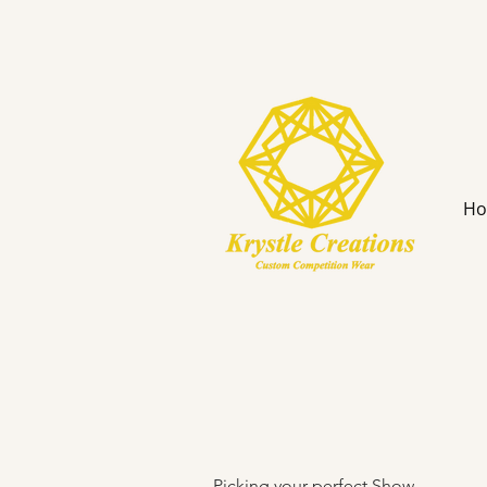
H
Picking your perfect Show