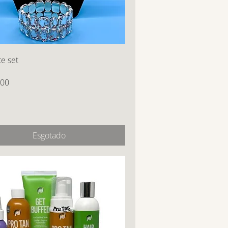
te set
,00
Esgotado