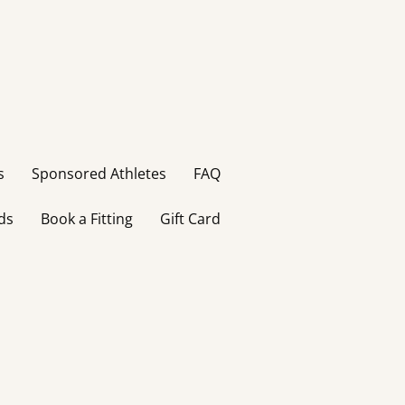
s
Sponsored Athletes
FAQ
ds
Book a Fitting
Gift Card