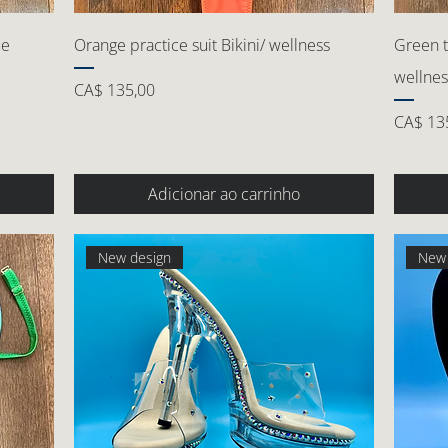
ue
Orange practice suit Bikini/ wellness
Green ti
wellnes
Preço
CA$ 135,00
Preço
CA$ 13
Adicionar ao carrinho
New design
New 