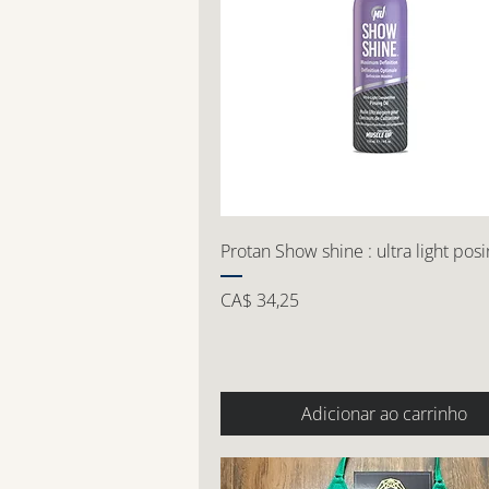
Protan Show shine : ultra light posi
Preço
CA$ 34,25
Adicionar ao carrinho