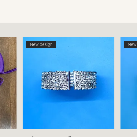
New design
New 