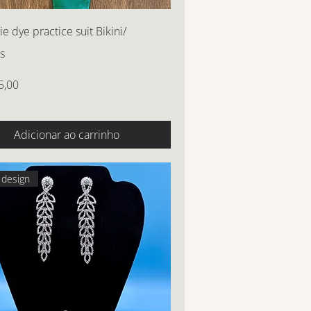
e dye practice suit Bikini/
s
5,00
Adicionar ao carrinho
design