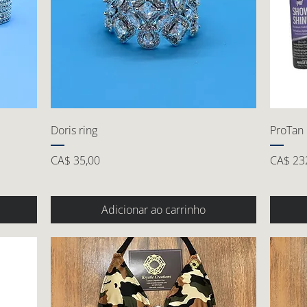
Doris ring
ProTan k
Preço
Preço
CA$ 35,00
CA$ 23
Adicionar ao carrinho