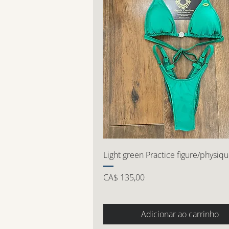
Light green Practice figure/physiq
Preço
CA$ 135,00
Adicionar ao carrinho