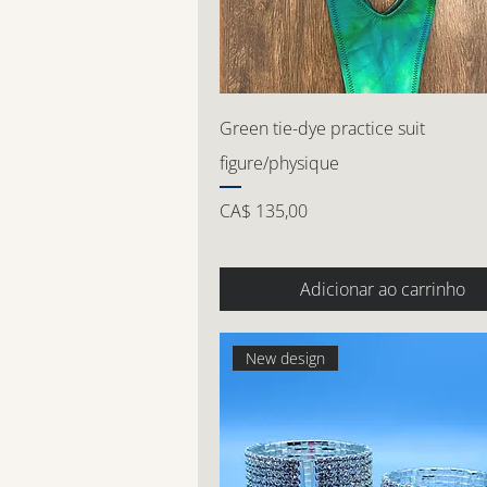
Green tie-dye practice suit
figure/physique
Preço
CA$ 135,00
Adicionar ao carrinho
New design