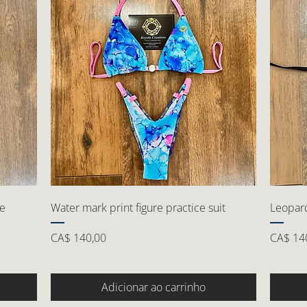
ue
Water mark print figure practice suit
Leopard
Preço
Preço
CA$ 140,00
CA$ 14
Adicionar ao carrinho