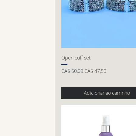
Open cuff set
Preço normal
Preço promocional
CA$ 50,00
CA$ 47,50
Adicionar ao carrinho