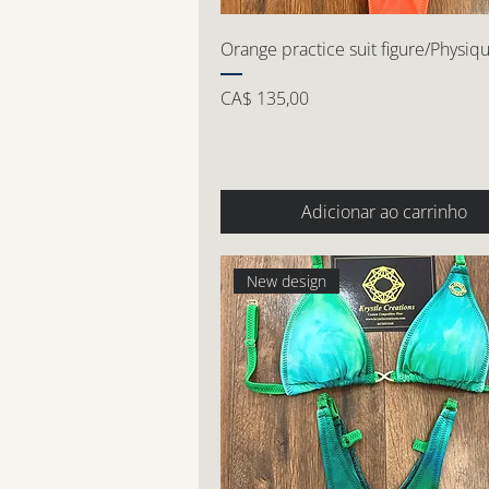
Orange practice suit figure/Physiq
Preço
CA$ 135,00
Adicionar ao carrinho
New design