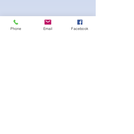
Phone
Email
Facebook
Beautiful Posing bikini with white interior
lining. Scrunch peach bottom for a lifted
booty look. Gold Logo on sewed-on
Emblem on the Cup at the bust. Adjustable
straps and Bikini bottom side tie.
Ainda não há avaliações
Compartilhe sua opinião. Seja o
primeiro a deixar uma avaliação.