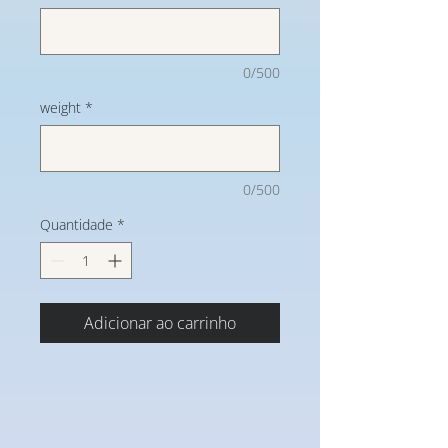
0/500
weight
*
0/500
Quantidade
*
Adicionar ao carrinho