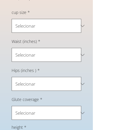
cup size
*
Waist (inches)
*
Hips (inches )
*
Glute coverage
*
height
*