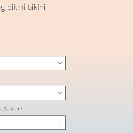
g bikini bikini
te Scrunch
*