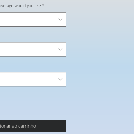
overage would you like
*
ionar ao carrinho