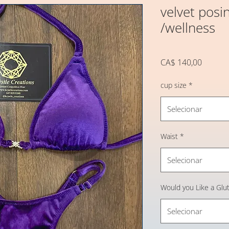
velvet posin
/wellness
Preço
CA$ 140,00
cup size
*
Selecionar
Waist
*
Selecionar
Would you Like a Glu
Selecionar