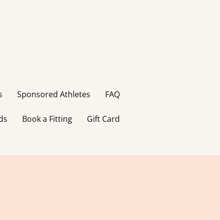
s
Sponsored Athletes
FAQ
ds
Book a Fitting
Gift Card