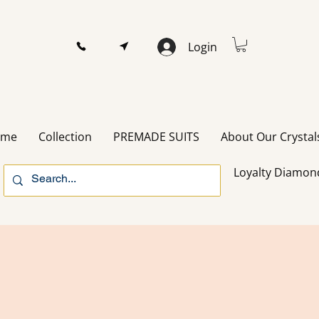
Login
ome
Collection
PREMADE SUITS
About Our Crystal
Loyalty Diamon