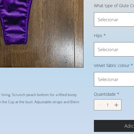
What type of Glute C
Selecionar
Hips
*
Selecionar
Velvet fabric colour
*
Selecionar
Quantidade
*
r lining. Scrunch peach bottom for a lifted booty
he Cup at the bust. Adjustable straps and Bikini
Adic