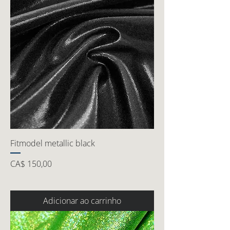
Fitmodel metallic black
Preço
CA$ 150,00
Adicionar ao carrinho