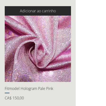
Adicionar ao carrinho
Fitmodel Hologram Pale Pink
Preço
CA$ 150,00