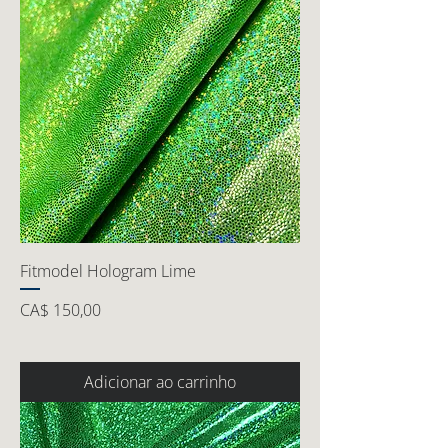
Fitmodel Hologram Lime
Preço
CA$ 150,00
Adicionar ao carrinho