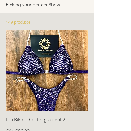
Picking your perfect Show
149 produtos
Pro Bikini : Center gradient 2
Preço