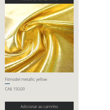
Fitmodel metallic yellow
Preço
CA$ 150,00
Adicionar ao carrinho