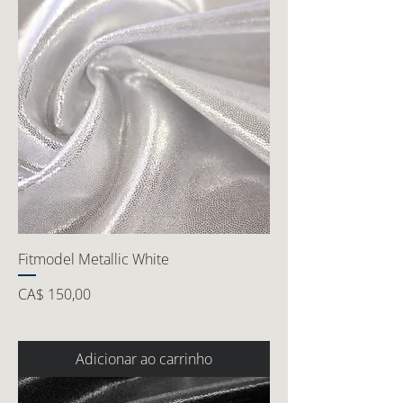
Fitmodel Metallic White
Preço
CA$ 150,00
Adicionar ao carrinho