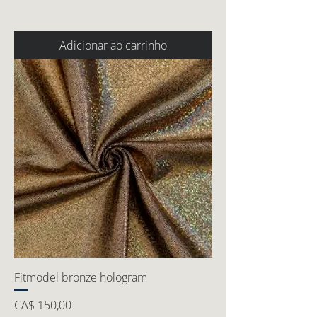
Adicionar ao carrinho
Fitmodel bronze hologram
Preço
CA$ 150,00