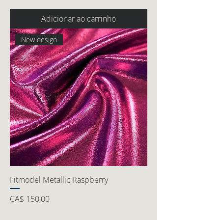
Adicionar ao carrinho
New design
Fitmodel Metallic Raspberry
Preço
CA$ 150,00