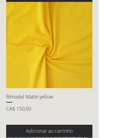
fitmodel Matte yellow
Preço
CA$ 150,00
Adicionar ao carrinho