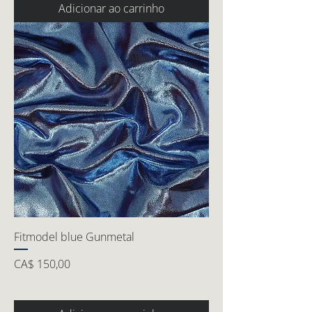
Adicionar ao carrinho
Fitmodel blue Gunmetal
Preço
CA$ 150,00