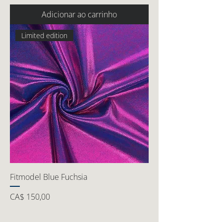
Adicionar ao carrinho
Limited edition
Fitmodel Blue Fuchsia
Preço
CA$ 150,00