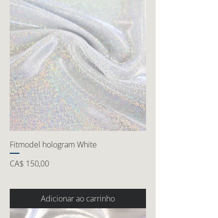
Fitmodel hologram White
Preço
CA$ 150,00
Adicionar ao carrinho