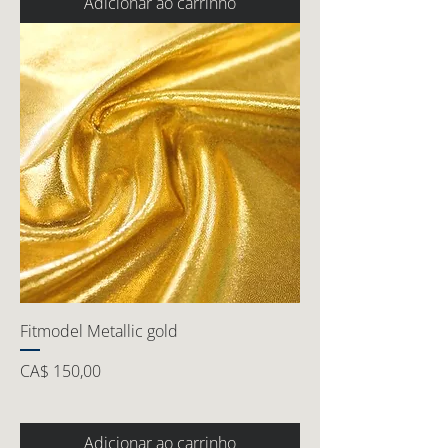
Adicionar ao carrinho
Fitmodel Metallic gold
Preço
CA$ 150,00
Adicionar ao carrinho