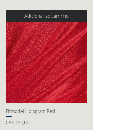
Adicionar ao carrinho
Fitmodel Hologram Red
Preço
CA$ 150,00