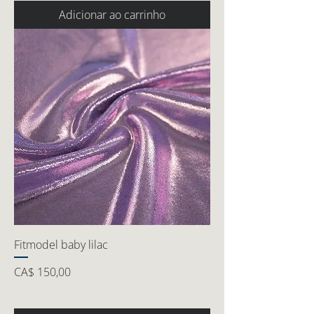
Adicionar ao carrinho
Fitmodel baby lilac
Preço
CA$ 150,00