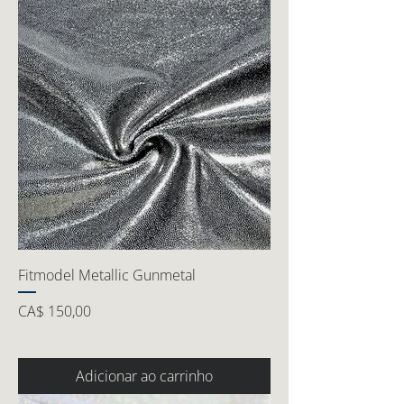
Fitmodel Metallic Gunmetal
Preço
CA$ 150,00
Adicionar ao carrinho