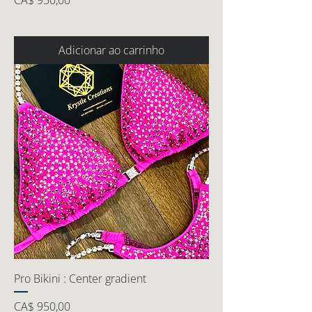
CA$ 950,00
Adicionar ao carrinho
Pro Bikini : Center gradient
Preço
CA$ 950,00