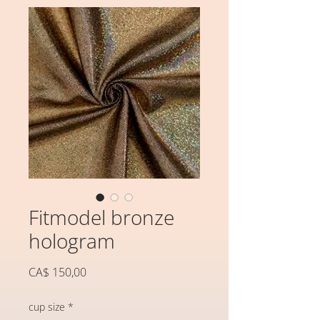
Fitmodel bronze
hologram
Preço
CA$ 150,00
cup size
*