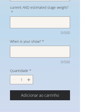
current AND estimated stage weight?
*
0/500
When is your show?
*
0/500
Quantidade
*
Adicionar ao carrinho