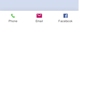
Phone
Email
Facebook
Stretch fabric. Adjustable sliding hip clips
for the perfect fit. Scrunch booty for the
extra peach effect
Ainda não há avaliações
Compartilhe sua opinião. Seja o
primeiro a deixar uma avaliação.