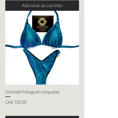
Adicionar ao carrinho
Fitmodel hologram turquoise
Preço
CA$ 150,00