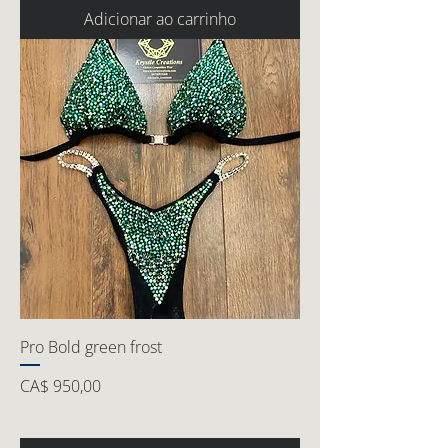
Adicionar ao carrinho
Pro Bold green frost
Preço
CA$ 950,00