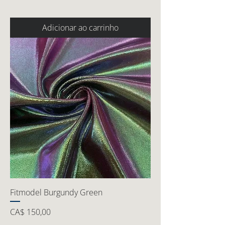
Adicionar ao carrinho
Fitmodel Burgundy Green
Preço
CA$ 150,00