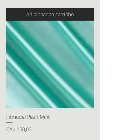
Adicionar ao carrinho
Fitmodel Pearl Mint
Preço
CA$ 150,00