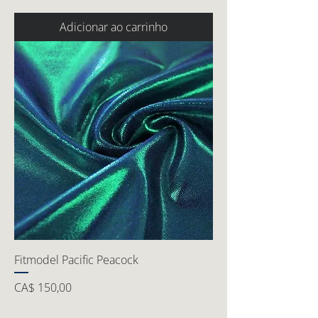
Adicionar ao carrinho
Fitmodel Pacific Peacock
Preço
CA$ 150,00