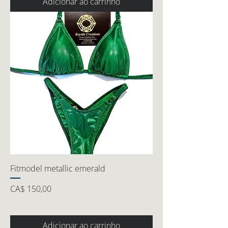
Adicionar ao carrinho
Fitmodel metallic emerald
Preço
CA$ 150,00
Adicionar ao carrinho