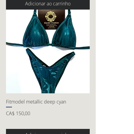
Adicionar ao carrinho
Fitmodel metallic deep cyan
Preço
CA$ 150,00