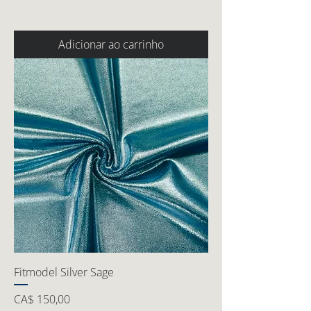
Adicionar ao carrinho
Fitmodel Silver Sage
Preço
CA$ 150,00