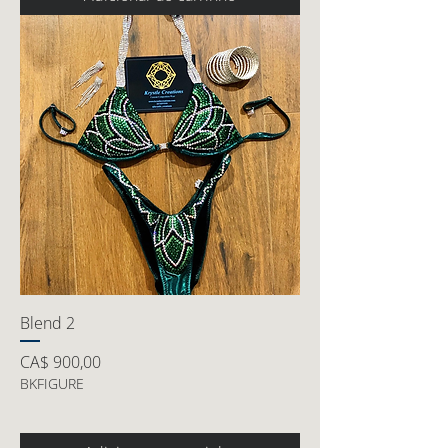
Blend 2
Preço
CA$ 900,00
BKFIGURE