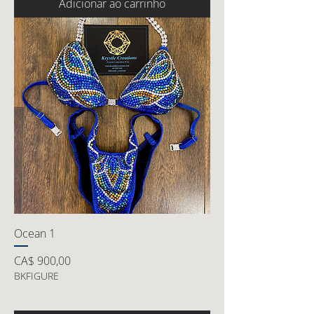
Adicionar ao carrinho
Ocean 1
Preço
CA$ 900,00
BKFIGURE