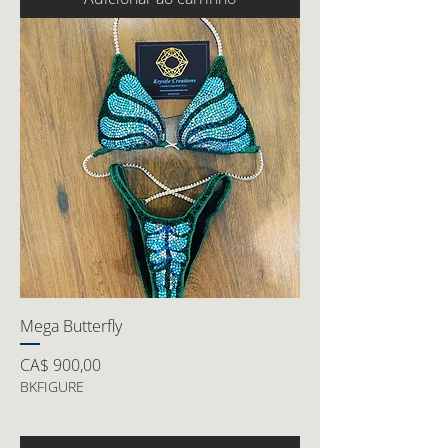
Mega Butterfly
Preço
CA$ 900,00
BKFIGURE