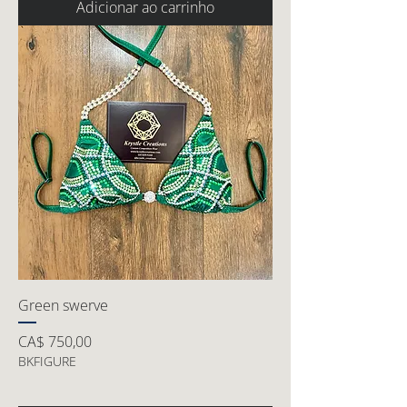
Adicionar ao carrinho
Green swerve
Preço
CA$ 750,00
BKFIGURE