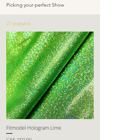
Picking your perfect Show
27 produtos
Fitmodel Hologram Lime
Preço