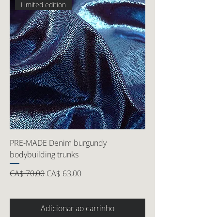
Limited edition
PRE-MADE Denim burgundy
bodybuilding trunks
Preço normal
Preço promocional
CA$ 70,00
CA$ 63,00
Adicionar ao carrinho