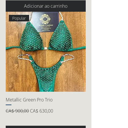
Adicionar ao carrinho
Popular
Metallic Green Pro Trio
Preço normal
Preço promocional
CA$ 900,00
CA$ 630,00