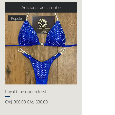
Adicionar ao carrinho
Popular
Royal blue queen frost
Preço normal
Preço promocional
CA$ 900,00
CA$ 630,00