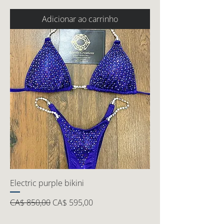
Adicionar ao carrinho
Electric purple bikini
Preço normal
Preço promocional
CA$ 850,00
CA$ 595,00