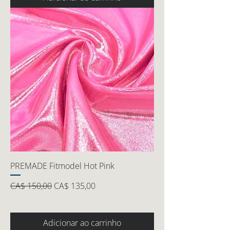
PREMADE Fitmodel Hot Pink
Preço normal
Preço promocional
CA$ 150,00
CA$ 135,00
Adicionar ao carrinho