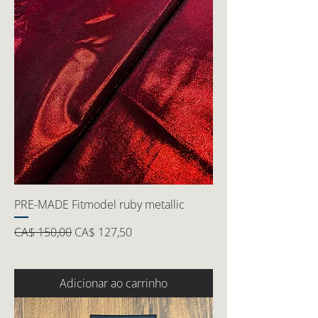
PRE-MADE Fitmodel ruby metallic
Preço normal
Preço promocional
CA$ 150,00
CA$ 127,50
Adicionar ao carrinho