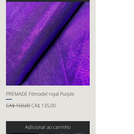
PREMADE Fitmodel royal Purple
Preço normal
Preço promocional
CA$ 150,00
CA$ 135,00
Adicionar ao carrinho