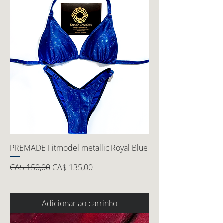
PREMADE Fitmodel metallic Royal Blue
Preço normal
Preço promocional
CA$ 150,00
CA$ 135,00
Adicionar ao carrinho