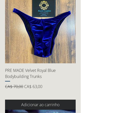
PRE MADE Velvet Royal Blue
Bodybuilding Trunks
Preço normal
Preço promocional
CA$ 70,00
CA$ 63,00
Adicionar ao carrinho