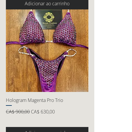
Adicionar ao carrinho
Hologram Magenta Pro Trio
Preço normal
Preço promocional
CA$ 900,00
CA$ 630,00