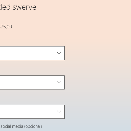
ded swerve
Preço
675,00
l
promocional
social media (opcional)