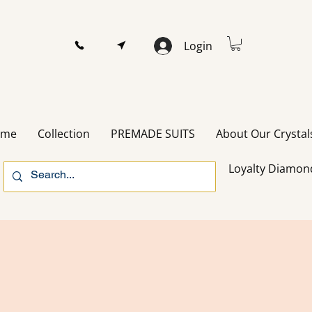
Login
ome
Collection
PREMADE SUITS
About Our Crystal
Loyalty Diamon