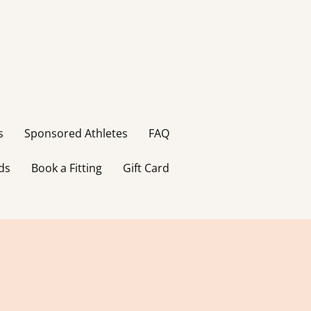
s
Sponsored Athletes
FAQ
ds
Book a Fitting
Gift Card