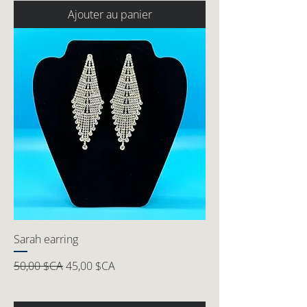
Ajouter au panier
Sarah earring
Prix original
Prix promotionnel
50,00 $CA
45,00 $CA