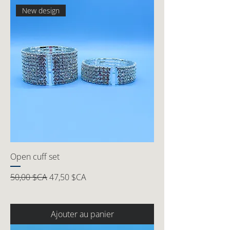
New design
Open cuff set
Prix original
Prix promotionnel
50,00 $CA
47,50 $CA
Ajouter au panier