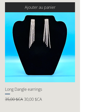
Ajouter au panier
Long Dangle earrings
Prix original
Prix promotionnel
35,00 $CA
30,00 $CA