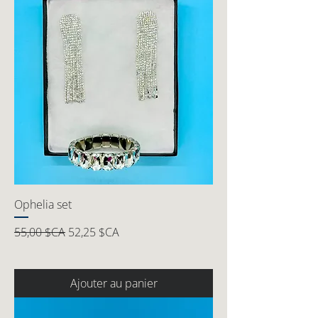
Ophelia set
Prix original
Prix promotionnel
55,00 $CA
52,25 $CA
Ajouter au panier