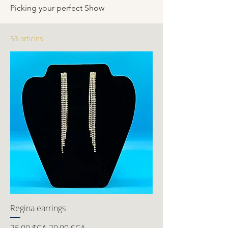
Picking your perfect Show
53 articles
Regina earrings
Prix original
Prix promotionnel