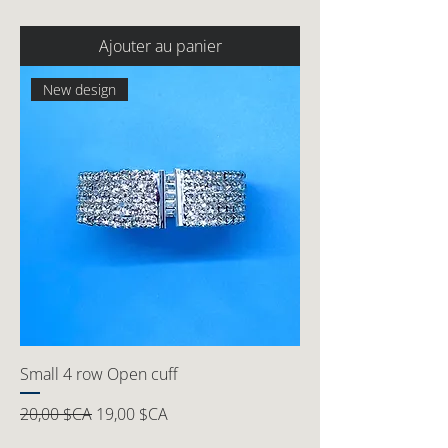
Ajouter au panier
New design
Small 4 row Open cuff
Prix original
Prix promotionnel
20,00 $CA
19,00 $CA