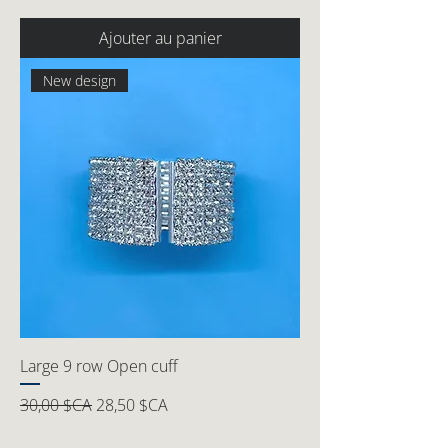
Ajouter au panier
New design
Large 9 row Open cuff
Prix original
Prix promotionnel
30,00 $CA
28,50 $CA