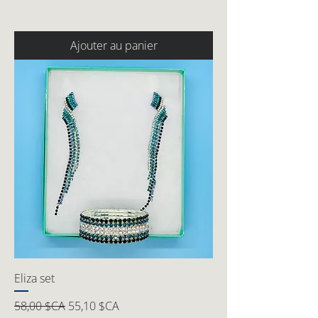
Ajouter au panier
Eliza set
Prix original
Prix promotionnel
58,00 $CA
55,10 $CA