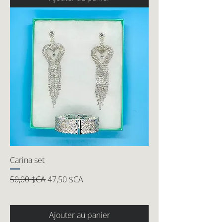
Carina set
Prix original
Prix promotionnel
50,00 $CA
47,50 $CA
Ajouter au panier