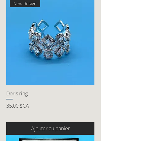
New design
Doris ring
Prix
35,00 $CA
Ajouter au panier