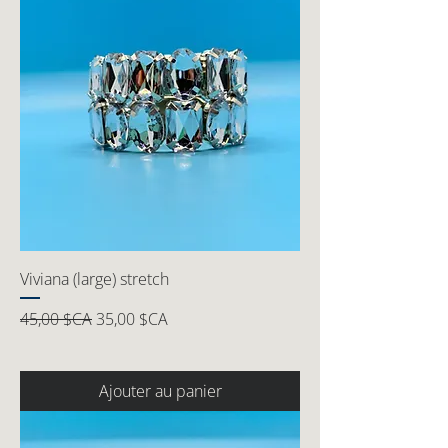
Viviana (large) stretch
Prix original
Prix promotionnel
45,00 $CA
35,00 $CA
Ajouter au panier