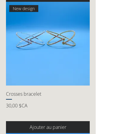
New design
Crosses bracelet
Prix
30,00 $CA
Ajouter au panier