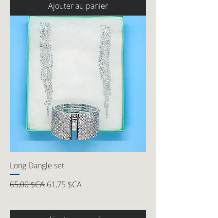
Ajouter au panier
Long Dangle set
Prix original
Prix promotionnel
65,00 $CA
61,75 $CA