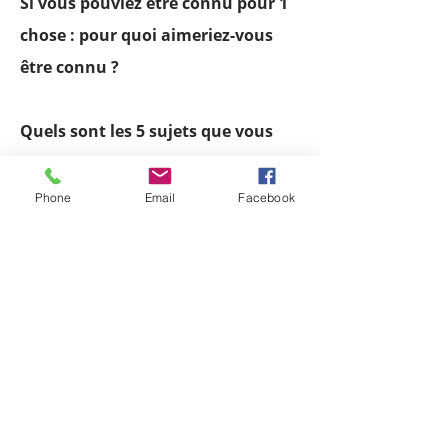
Si vous pouviez être connu pour 1
chose : pour quoi aimeriez-vous
être connu ?
Quels sont les 5 sujets que vous
connaissez bien..
Phone
Email
Facebook
Quels sont vos plans/objectifs
pour le futur proche ?