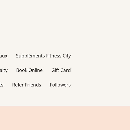
taux
Suppléments Fitness City
alty
Book Online
Gift Card
ts
Refer Friends
Followers