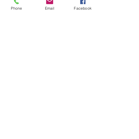
Phone
Email
Facebook
Aucun avis pour le moment
Partagez votre expérience, soyez le
premier à laisser un avis.
Laisser un avis
© Copyright 2022 - Créations