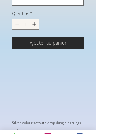
Quantité
*
Ajouter au panier
Silver colour set with drop dangle earrings
and stretch bracelet. Clear rhinestones