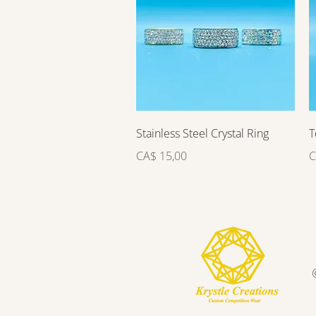
Visualização rápida
Stainless Steel Crystal Ring
T
Preço
P
CA$ 15,00
C