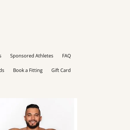
s
Sponsored Athletes
FAQ
ds
Book a Fitting
Gift Card