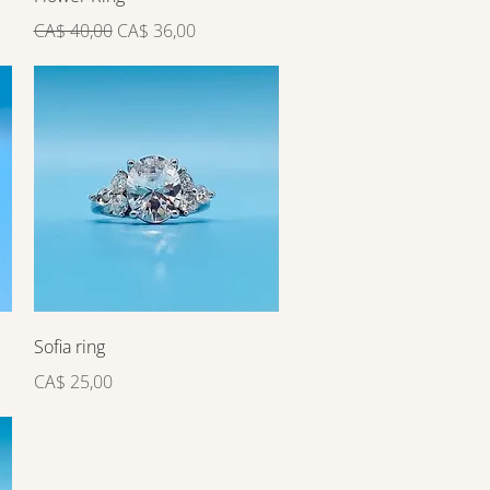
Preço normal
Preço promocional
CA$ 40,00
CA$ 36,00
Visualização rápida
Sofia ring
Preço
CA$ 25,00