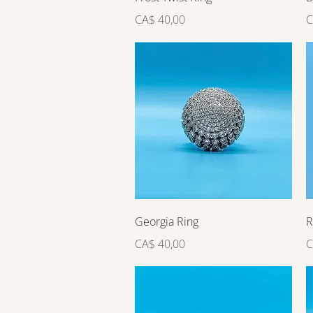
Preço
P
CA$ 40,00
C
Visualização rápida
Georgia Ring
R
Preço
P
CA$ 40,00
C