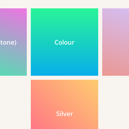
 tone)
Colour
Silver