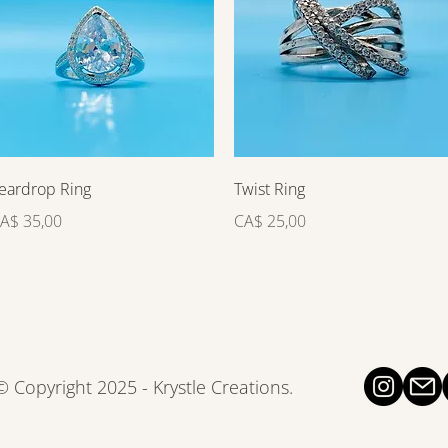
Visualização rápida
Visualização rápida
eardrop Ring
Twist Ring
reço
Preço
A$ 35,00
CA$ 25,00
© Copyright 2025 - Krystle Creations.