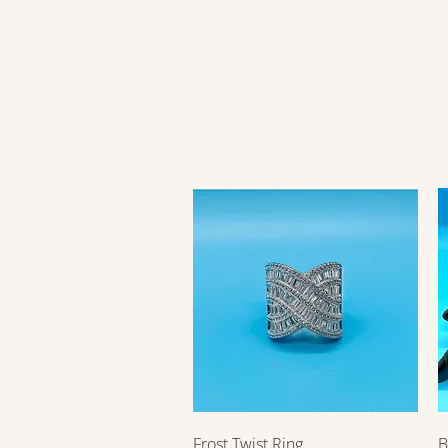
Visualização rápida
Frost Twist Ring
B