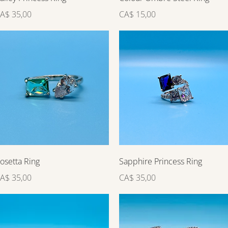
reço
Preço
A$ 35,00
CA$ 15,00
Visualização rápida
Visualização rápida
osetta Ring
Sapphire Princess Ring
reço
Preço
A$ 35,00
CA$ 35,00