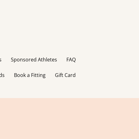
s
Sponsored Athletes
FAQ
ds
Book a Fitting
Gift Card