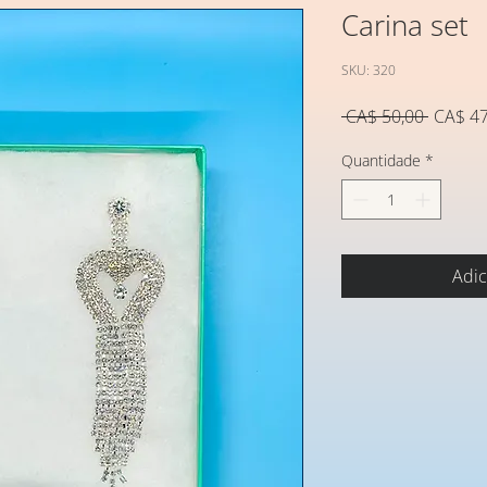
Carina set
SKU: 320
Preço
 CA$ 50,00 
CA$ 47
normal
Quantidade
*
Adic