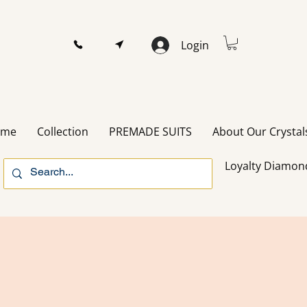
Login
ome
Collection
PREMADE SUITS
About Our Crystal
Loyalty Diamon