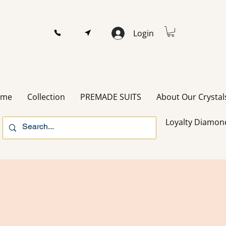
Login
ome
Collection
PREMADE SUITS
About Our Crystal
Loyalty Diamon