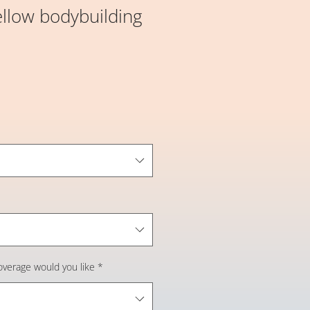
llow bodybuilding
overage would you like
*