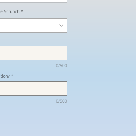
te Scrunch
*
0/500
tion?
*
0/500