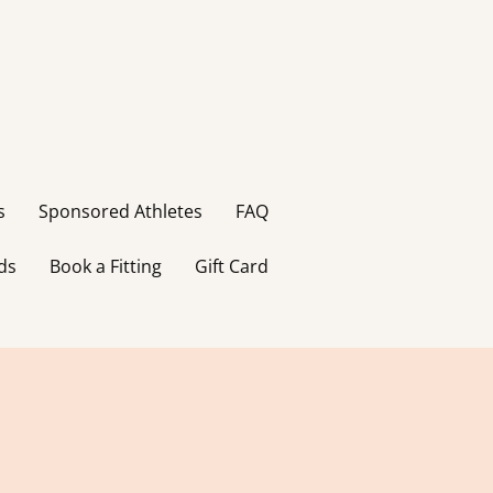
s
Sponsored Athletes
FAQ
ds
Book a Fitting
Gift Card