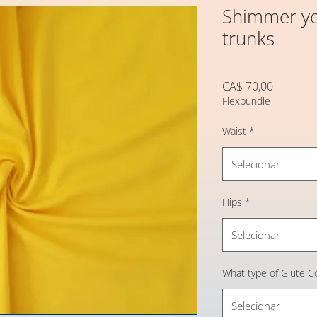
Shimmer ye
trunks
Preço
CA$ 70,00
Flexbundle
Waist
*
Selecionar
Hips
*
Selecionar
What type of Glute C
Selecionar