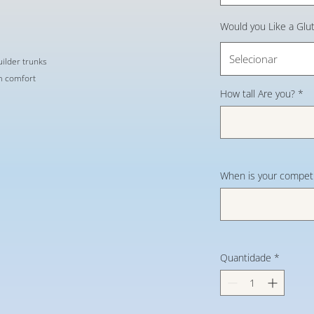
Would you Like a Glu
Selecionar
ilder trunks
im comfort
How tall Are you?
*
When is your competi
Quantidade
*