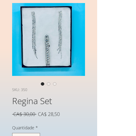
SKU: 350
Regina Set
Preço
Preço
 CA$ 30,00 
CA$ 28,50
normal
promocional
Quantidade
*