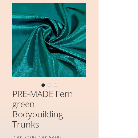
PRE-MADE Fern
green
Bodybuilding
Trunks
Preço
Preço
 CA$ 70,00 
CA$ 63,00