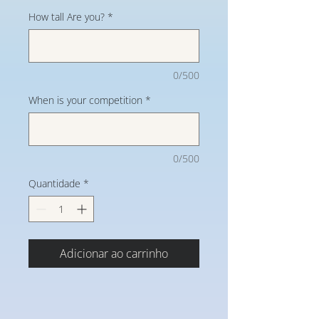
How tall Are you?
*
0/500
When is your competition
*
0/500
Quantidade
*
Adicionar ao carrinho