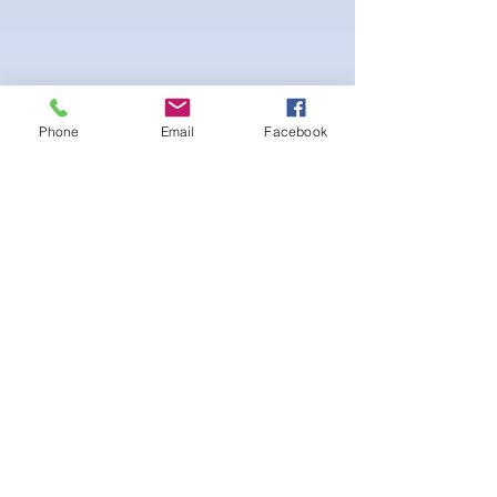
Phone
Email
Facebook
4-way Stretch Polyester Spandex
Bodybuilder trunks
-Black interior Lining for Cleanliness
-Black Interior front piece mesh for swim
comfort.
-machine washable
Ainda não há avaliações
Compartilhe sua opinião. Seja o
primeiro a deixar uma avaliação.