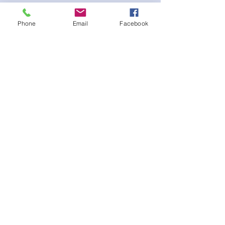
statement competing jewelry
Phone
Email
Facebook
Ainda não há avaliações
Compartilhe sua opinião. Seja o
primeiro a deixar uma avaliação.
Avaliar
© Copyright 2025 - Krystle