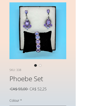
SKU: 338
Phoebe Set
Preço
Preço
 CA$ 55,00 
CA$ 52,25
normal
promocional
Colour
*