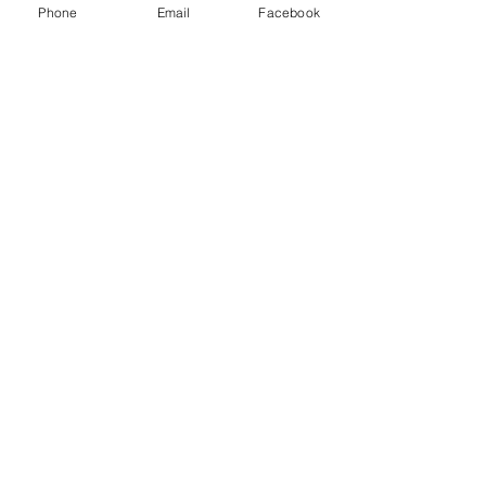
Phone
Email
Facebook
Ainda não há avaliações
Compartilhe sua opinião. Seja o
primeiro a deixar uma avaliação.
Avaliar
© Copyright 2025 - Krystle
Creations.