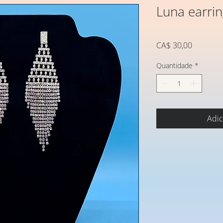
Luna earri
Preço
CA$ 30,00
Quantidade
*
Adic