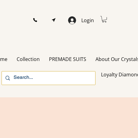
Login
ome
Collection
PREMADE SUITS
About Our Crystal
Loyalty Diamon