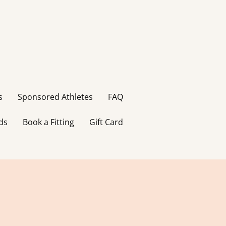
s
Sponsored Athletes
FAQ
ds
Book a Fitting
Gift Card