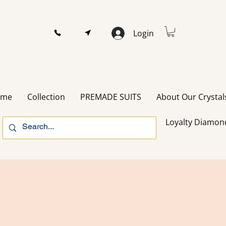
Login
ome
Collection
PREMADE SUITS
About Our Crystal
Loyalty Diamon