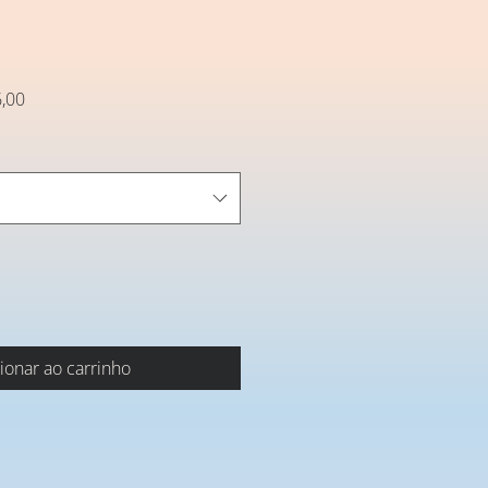
Preço
,00
promocional
ionar ao carrinho