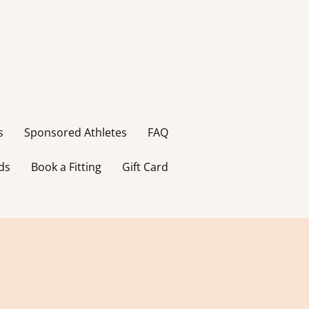
s
Sponsored Athletes
FAQ
ds
Book a Fitting
Gift Card