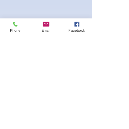
Phone
Email
Facebook
4-way Stretch Polyester Spandex
Bodybuilder trunks
-Black interior Lining for Cleanliness
-Black Interior front piece mesh for swim
comfort.
-machine washable
Ainda não há avaliações
Compartilhe sua opinião. Seja o
primeiro a deixar uma avaliação.