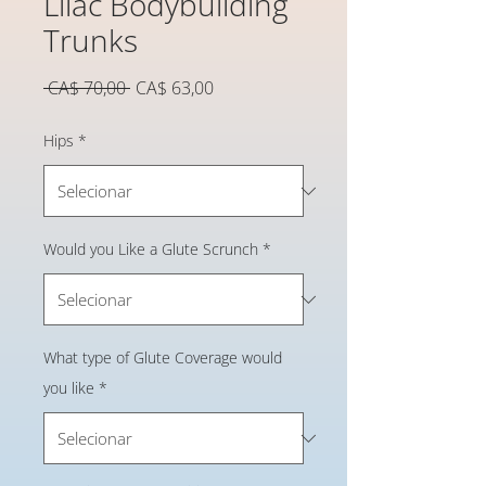
Lilac Bodybuilding
Trunks
Preço
Preço
 CA$ 70,00 
CA$ 63,00
normal
promocional
Hips
*
Would you Like a Glute Scrunch
*
What type of Glute Coverage would
you like
*