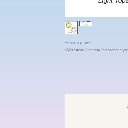
** NO HOTFIX**
SS20 flatback Preciosa Component crysta