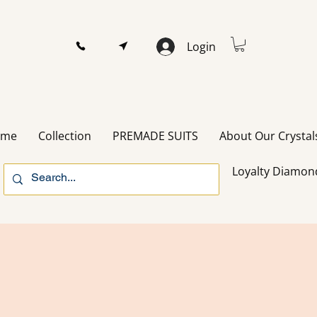
Login
ome
Collection
PREMADE SUITS
About Our Crystal
Loyalty Diamon