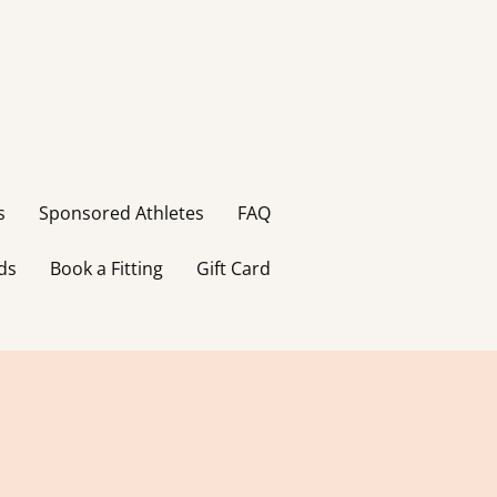
s
Sponsored Athletes
FAQ
ds
Book a Fitting
Gift Card