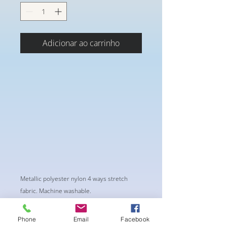
Adicionar ao carrinho
Metallic polyester nylon 4 ways stretch
fabric. Machine washable.
Phone
Email
Facebook