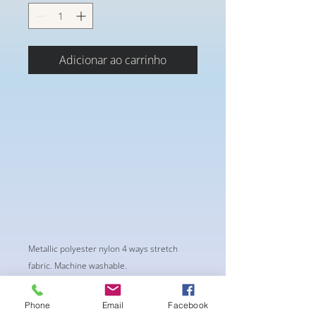
Adicionar ao carrinho
Metallic polyester nylon 4 ways stretch
fabric. Machine washable.
Phone
Email
Facebook