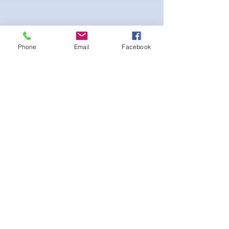
Phone
Email
Facebook
4-way Stretch Polyester Spandex
Bodybuilder trunks
-Black Interior front piece mesh for swim
comfort
.-machine washable
Ainda não há avaliações
Compartilhe sua opinião. Seja o
primeiro a deixar uma avaliação.