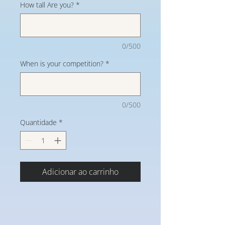
How tall Are you?
*
0/500
When is your competition?
*
0/500
Quantidade
*
Adicionar ao carrinho