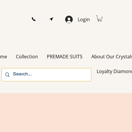
Login
ome
Collection
PREMADE SUITS
About Our Crystal
Loyalty Diamon