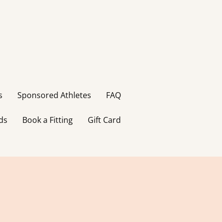
s
Sponsored Athletes
FAQ
ds
Book a Fitting
Gift Card