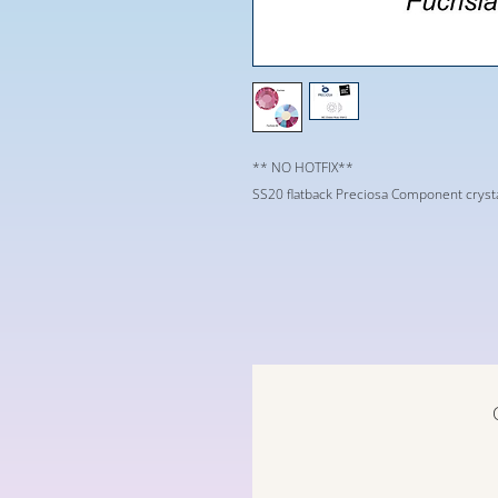
** NO HOTFIX**
SS20 flatback Preciosa Component crysta