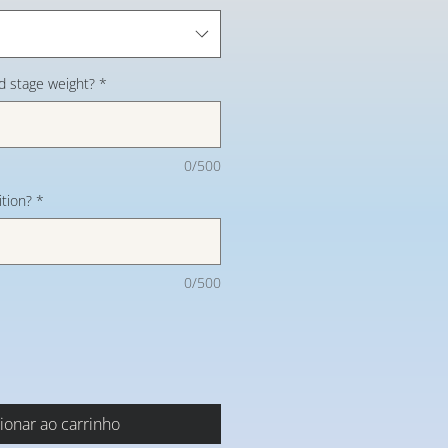
d stage weight?
*
0/500
tion?
*
0/500
ionar ao carrinho