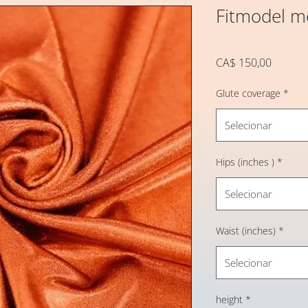
Fitmodel me
Preço
CA$ 150,00
Glute coverage
*
Selecionar
Hips (inches )
*
Selecionar
Waist (inches)
*
Selecionar
height
*