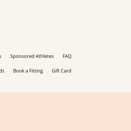
s
Sponsored Athletes
FAQ
ds
Book a Fitting
Gift Card