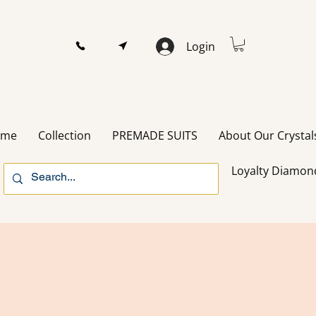
Login
ome
Collection
PREMADE SUITS
About Our Crystal
Loyalty Diamon