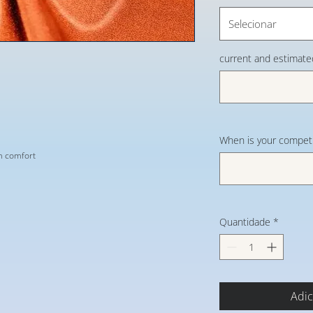
Selecionar
current and estimate
When is your competi
im comfort
Quantidade
*
Adic