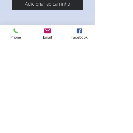
Adicionar ao carrinho
Phone
Email
Facebook
Stretch fabric. Adjustable sliding hip clips
for the perfect fit.
Ainda não há avaliações
Compartilhe sua opinião. Seja o