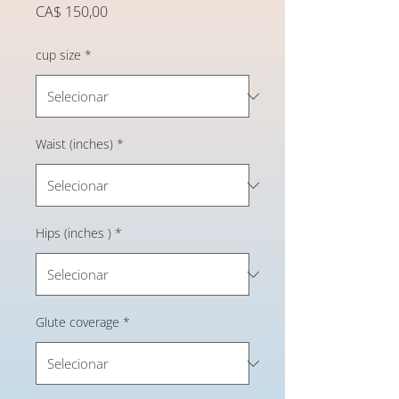
Preço
CA$ 150,00
cup size
*
Waist (inches)
*
Hips (inches )
*
Glute coverage
*