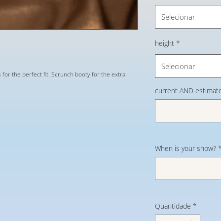
Selecionar
height
*
Selecionar
s for the perfect fit. Scrunch booty for the extra
current AND estimate
When is your show?
Quantidade
*