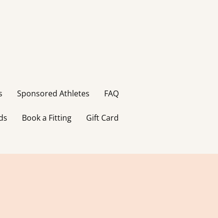
s
Sponsored Athletes
FAQ
ds
Book a Fitting
Gift Card