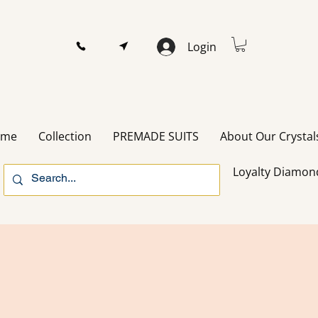
Login
ome
Collection
PREMADE SUITS
About Our Crystal
Loyalty Diamon