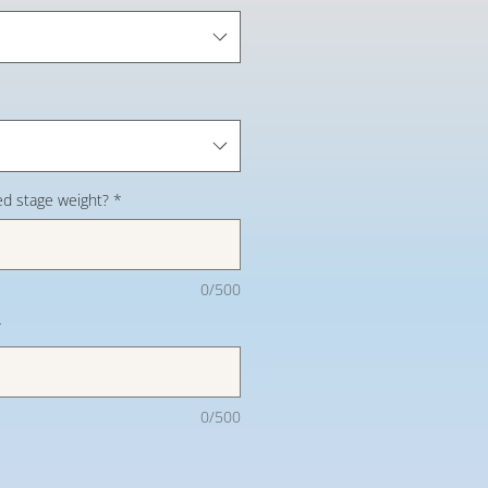
d stage weight?
*
0/500
*
0/500