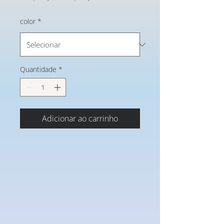
normal
promocional
color
*
Quantidade
*
Adicionar ao carrinho