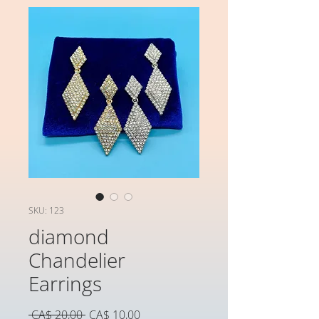
SKU: 123
diamond
Chandelier
Earrings
Preço
Preço
 CA$ 20,00 
CA$ 10,00