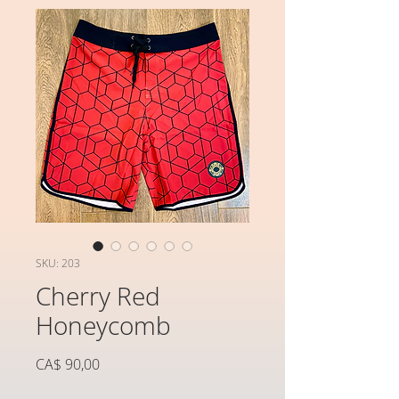
SKU: 203
Cherry Red
Honeycomb
Preço
CA$ 90,00