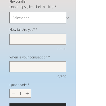
Flexbundle
Upper hips (like a belt buckle)
*
How tall Are you?
*
0/500
When is your competition
*
0/500
Quantidade
*