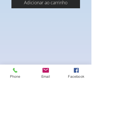
Adicionar ao carrinho
Phone
Email
Facebook
Stretch Polyester Nylon with back pocket
and Adjustable String tie.
Ainda não há avaliações