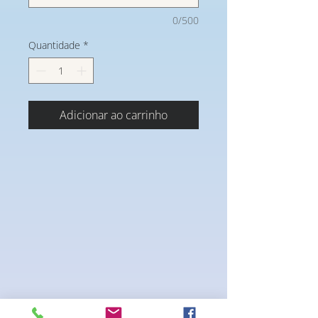
0/500
Quantidade
*
Adicionar ao carrinho
Ultra red frosted cherry is the look! Not too