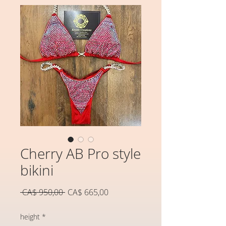
Cherry AB Pro style
bikini
Preço
Preço
 CA$ 950,00 
CA$ 665,00
normal
promocional
height
*