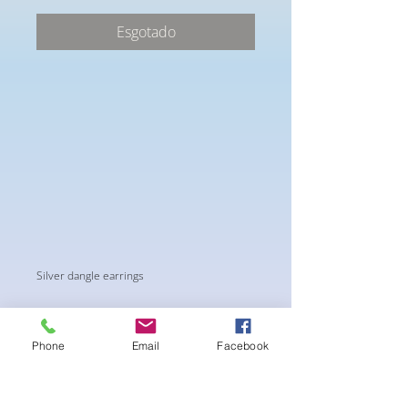
Esgotado
Silver dangle earrings
Phone
Email
Facebook
Ainda não há avaliações
Compartilhe sua opinião. Seja o