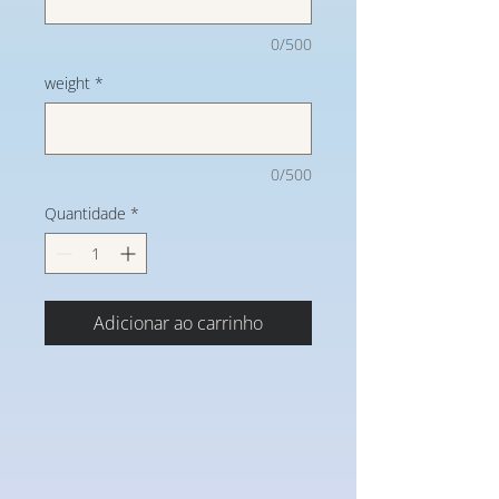
0/500
weight
*
0/500
Quantidade
*
Adicionar ao carrinho