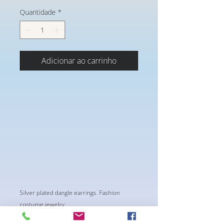
Quantidade
*
Adicionar ao carrinho
Silver plated dangle earrings. Fashion
costume jewelry