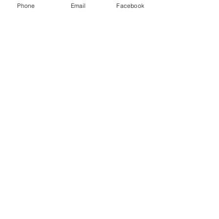
Phone
Email
Facebook
Ainda não há avaliações
Compartilhe sua opinião. Seja o
primeiro a deixar uma avaliação.
Avaliar
© Copyright 2025 - Krystle
Creations.