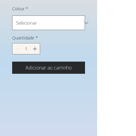
normal
promocional
Colour
*
Quantidade
*
Adicionar ao carrinho