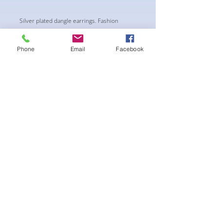
Silver plated dangle earrings. Fashion
costume jewelry Available in different
colours
Phone
Email
Facebook
Ainda não há avaliações
Compartilhe sua opinião. Seja o
primeiro a deixar uma avaliação.
Avaliar