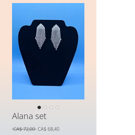
Alana set
Preço
Preço
 CA$ 72,00 
CA$ 68,40