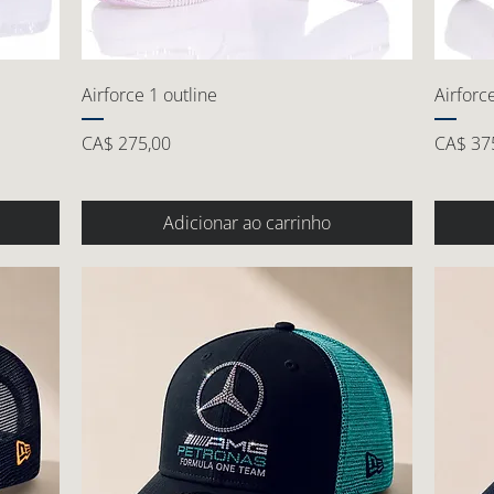
Airforce 1 outline
Airforc
Preço
Preço
CA$ 275,00
CA$ 37
Adicionar ao carrinho