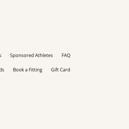
s
Sponsored Athletes
FAQ
ds
Book a Fitting
Gift Card