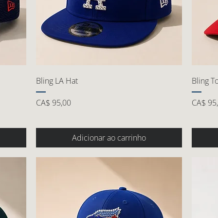
Bling LA Hat
Bling T
Preço
Preço
CA$ 95,00
CA$ 95
Adicionar ao carrinho