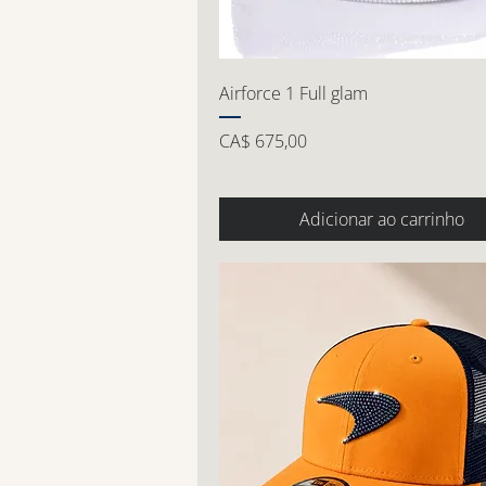
Airforce 1 Full glam
Preço
CA$ 675,00
Adicionar ao carrinho