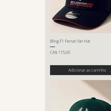
Bling F1 Ferrari fan Hat
Preço
CA$ 115,00
Adicionar ao carrinho