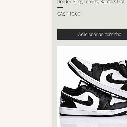
Border Bling Toronto Raptors Hat
Preço
CA$ 110,00
Adicionar ao carrinho