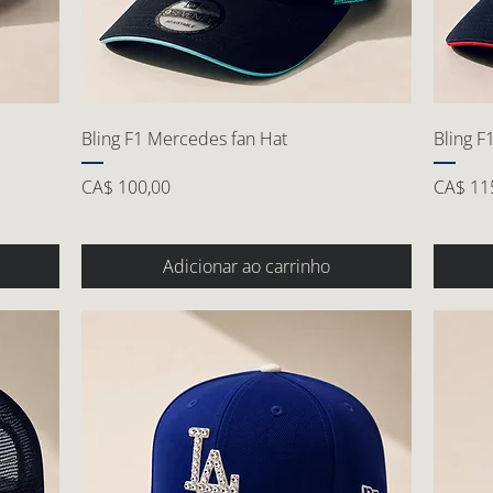
Bling F1 Mercedes fan Hat
Bling F
Preço
Preço
CA$ 100,00
CA$ 11
Adicionar ao carrinho