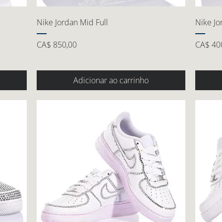
Nike Jordan Mid Full
Nike J
Preço
Preço
CA$ 850,00
CA$ 40
Adicionar ao carrinho