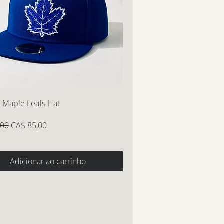
 Maple Leafs Hat
normal
Preço promocional
,00
CA$ 85,00
Adicionar ao carrinho