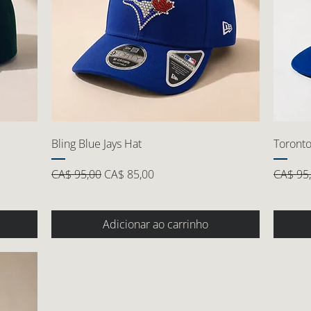
Bling Blue Jays Hat
Toronto
Preço normal
Preço promocional
Preço 
CA$ 95,00
CA$ 85,00
CA$ 95
Adicionar ao carrinho