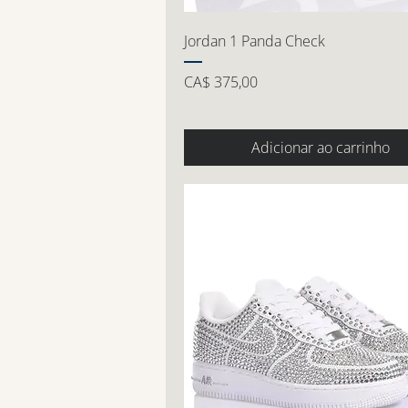
Jordan 1 Panda Check
Preço
CA$ 375,00
Adicionar ao carrinho