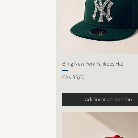
Bling New York Yankees Hat
Preço
CA$ 85,00
Adicionar ao carrinho