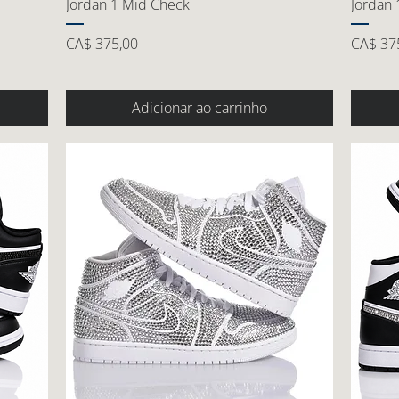
Jordan 1 Mid Check
Jordan 
Preço
Preço
CA$ 375,00
CA$ 37
Adicionar ao carrinho