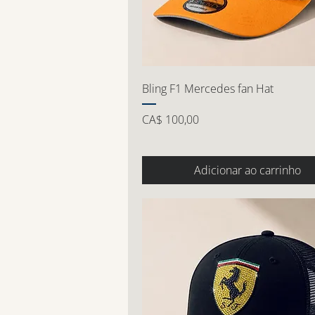
Bling F1 Mercedes fan Hat
Preço
CA$ 100,00
Adicionar ao carrinho