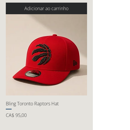
Adicionar ao carrinho
Bling Toronto Raptors Hat
Preço
CA$ 95,00