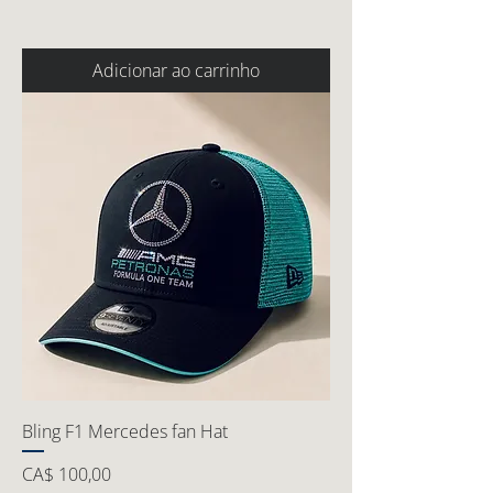
Adicionar ao carrinho
Bling F1 Mercedes fan Hat
Preço
CA$ 100,00