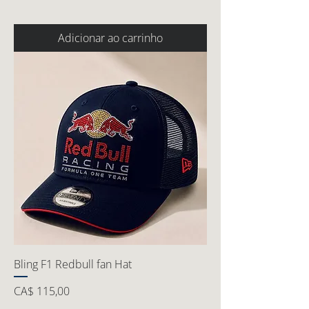
Adicionar ao carrinho
Bling F1 Redbull fan Hat
Preço
CA$ 115,00