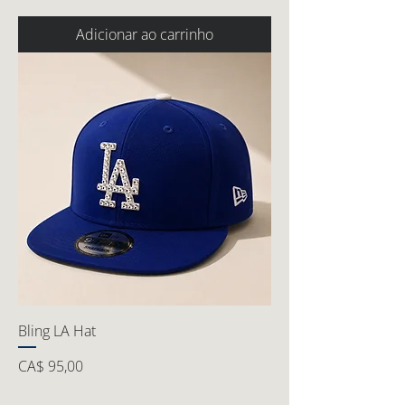
Adicionar ao carrinho
Bling LA Hat
Preço
CA$ 95,00