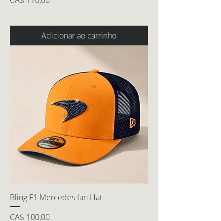
CA$ 110,00
Adicionar ao carrinho
Bling F1 Mercedes fan Hat
Preço
CA$ 100,00