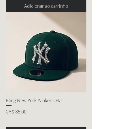
Adicionar ao carrinho
Bling New York Yankees Hat
Preço
CA$ 85,00