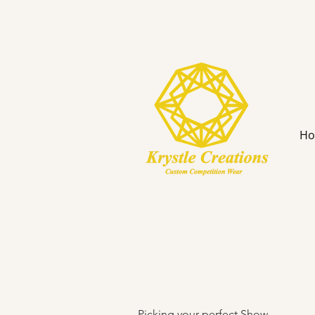
H
Picking your perfect Show