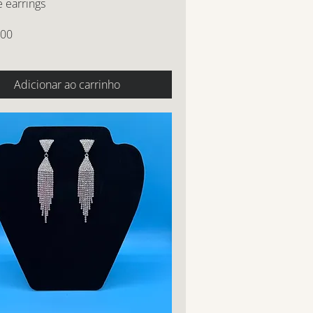
 earrings
,00
Adicionar ao carrinho