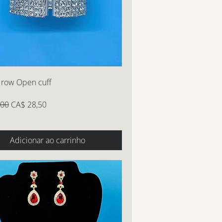
 row Open cuff
normal
Preço promocional
,00
CA$ 28,50
Adicionar ao carrinho