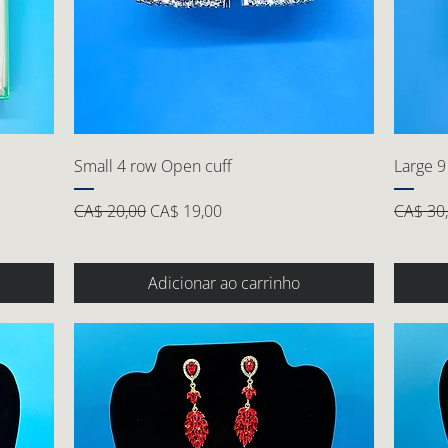
Small 4 row Open cuff
Large 9
Preço normal
Preço promocional
Preço 
CA$ 20,00
CA$ 19,00
CA$ 30
Adicionar ao carrinho