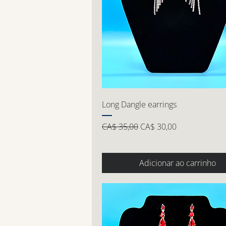
Long Dangle earrings
Preço normal
Preço promocional
CA$ 35,00
CA$ 30,00
Adicionar ao carrinho