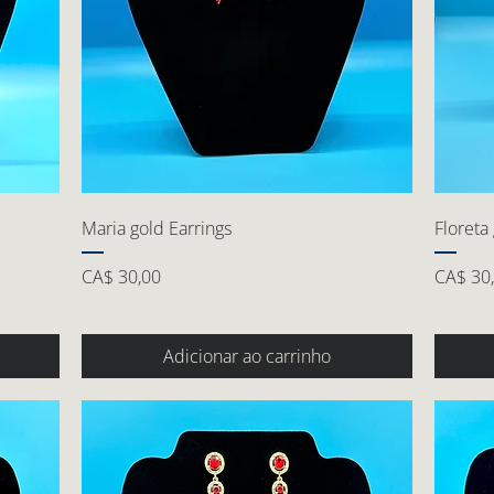
Maria gold Earrings
Floreta
Preço
Preço
CA$ 30,00
CA$ 30
Adicionar ao carrinho