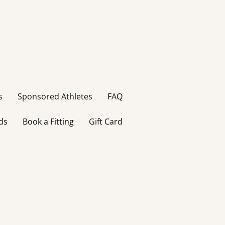
s
Sponsored Athletes
FAQ
ds
Book a Fitting
Gift Card