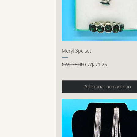
Meryl 3pc set
Preço normal
Preço promocional
CA$ 75,00
CA$ 71,25
Adicionar ao carrinho