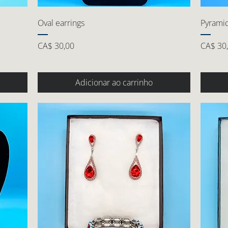
Oval earrings
Pyramid
Preço
Preço
CA$ 30,00
CA$ 30
Adicionar ao carrinho