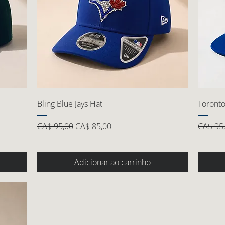
Bling Blue Jays Hat
Toronto
Preço normal
Preço promocional
Preço 
CA$ 95,00
CA$ 85,00
CA$ 95
Adicionar ao carrinho