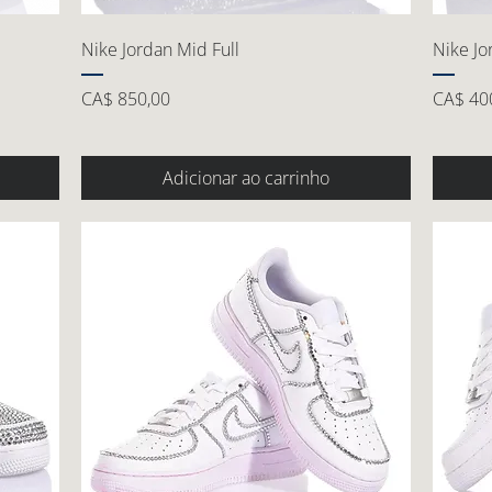
Nike Jordan Mid Full
Nike J
Preço
Preço
CA$ 850,00
CA$ 40
Adicionar ao carrinho