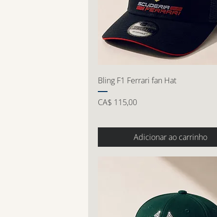
Bling F1 Ferrari fan Hat
Preço
CA$ 115,00
Adicionar ao carrinho