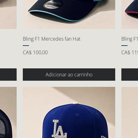
Bling F1 Mercedes fan Hat
Bling F
Preço
Preço
CA$ 100,00
CA$ 11
Adicionar ao carrinho