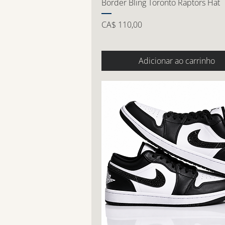
Border Bling Toronto Raptors Hat
Preço
CA$ 110,00
Adicionar ao carrinho