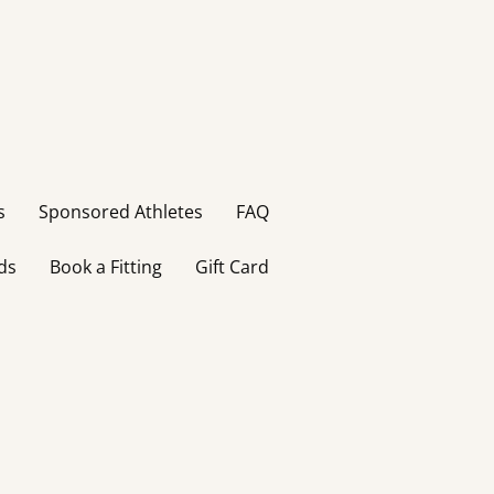
s
Sponsored Athletes
FAQ
ds
Book a Fitting
Gift Card