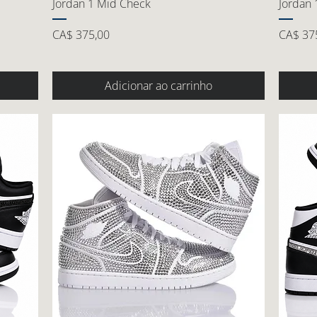
Jordan 1 Mid Check
Jordan 
Preço
Preço
CA$ 375,00
CA$ 37
Adicionar ao carrinho