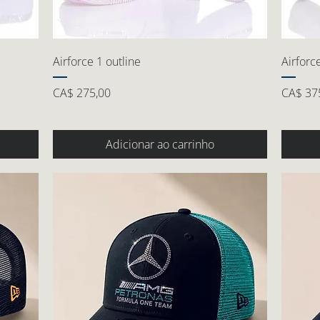
Airforce 1 outline
Airforc
Preço
Preço
CA$ 275,00
CA$ 37
Adicionar ao carrinho