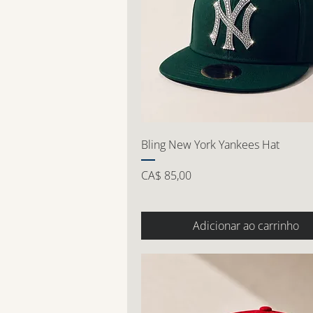
Bling New York Yankees Hat
Preço
CA$ 85,00
Adicionar ao carrinho