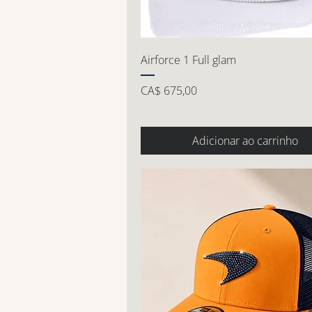
Airforce 1 Full glam
Preço
CA$ 675,00
Adicionar ao carrinho