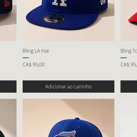
Bling LA Hat
Bling T
Preço
Preço
CA$ 95,00
CA$ 95
Adicionar ao carrinho