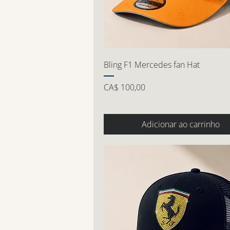
Bling F1 Mercedes fan Hat
Preço
CA$ 100,00
Adicionar ao carrinho