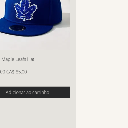
 Maple Leafs Hat
normal
Preço promocional
,00
CA$ 85,00
Adicionar ao carrinho