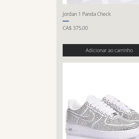
Jordan 1 Panda Check
Preço
CA$ 375,00
Adicionar ao carrinho